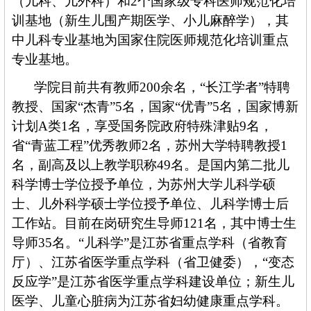
（儿科、儿外科）和
2个国家级专科医师规范化培
训基地（新生儿围产期医学、小儿麻醉学）
，其
中儿科专业基地为国家住院医师规范化培训重点
专业基地
。
学院目前共有教师
200余名，
“长江学者”特聘
教授、国家“杰青”5名，国家“优青”
5
名，国家博新
计划
A类1名，享受国务院政府特殊津贴9名，
省“青蓝工程”优秀教师2名，苏州大学特聘教授1
名，副高及以上教学职称49名
。
是国内第二批儿
科学博士学位授予单位，
为
苏州大学儿科学硕
士、儿外科学硕士学位授予单位
、儿科学博士后
工作站。目前在岗研究生导师
121
名，其中博士生
导师
35
名。
“儿科学”是江苏省重点学科（省教育
厅）、江苏省医学重点学科（省卫健委），“变态
反应学”是江苏省医学重点学科建设单位；新生儿
医学、儿童心脏病为江苏省妇幼健康重点学科。