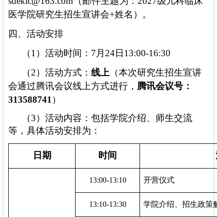
sdeklc@163.com
（
邮件主题为：
202
7级
儿科临床
医学院研究生招生宣讲会
+
姓名
）。
四、
活动安排
（
1）活动时间：
7月
24
日
13:00-16:30
（
2）活动
方式
：
线上
（
本次研究生招生宣讲
会通过腾讯会议线上方式进行，
腾讯会议号：
313588741
）
（3）活动内容：
包括
学院介绍、师生交流
等
，
具体活动安排
为：
日
期
时
间
13
:
00
-
13
:
10
开营仪式
13
:
10
-
13
:
3
0
学院
介绍
、
招生政策