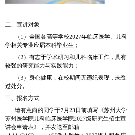
二、
宣讲对象
（
1）全国各高等学校202
7年
临床医学、儿科
学相关专业应届本科毕业生；
（
2）有志于学术研习和儿科临床工作
，具
有
较强的研究能力与实践能力；
（
3
）身心健康，在校期间无违纪表现，未受
过处分。
三、报名方式
请有意向的同学于
7月23日前填写
《苏州大学
苏州医学院儿科临床医学院
202
7级
研究生招生宣
讲会申请表》
，并
发送
至
邮箱