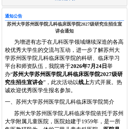
通知公告
苏州⼤学苏州医学院⼉科临床医学院2027级研究生招生宣
讲会通知
为增进有志于在儿科医学领域继续深造的各高
校优秀大学生的交流与互动，进一步了解苏州大
学苏州医学院儿科临床医学院的科研、临床学习
平台和师资队伍，我院将于
202
6
年
7月
24
日
举
办
“
苏州大学苏州医学院儿科临床医学院
202
7级研
究生招生宣讲会
”，
此
次活动以
线上
方式
开展
。
热
诚欢迎优秀
医学
生报名参加。
一、苏州大学苏州医学院儿科临床医学院简介
苏州大学苏州医学院儿科临床学院依托于苏州
大学附属儿童医院，医院始建于
1959年，
是一所