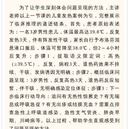
为了让学生深刻体会问题呈现的方法，主讲
老师以上一节课的儿童发热案例为引，完整展示
了临床推理的递进链条。首先，患者原始表述
为：一名3岁男性患儿，体温最高达39.8℃，反复
发热3天，伴有阵发性干咳，家长自行予布洛芬混
悬液口服后，体温可暂降至38.0℃，但2～4小时
后复升；步骤1，提取语义限定词：高热
（≥39.5℃）、反复、病程3天、退热药效果不持
续、干咳、发病诱因无明确；步骤2，概括临床问
题呈现：3岁男性，反复高热3天，退热药反应短
暂，伴干咳，无明确感染定位体征；步骤3：下一
步临床行动导向：追问有无热性惊厥史？有无喘
息或呼吸急促？有无出疹或结膜充血？需重点排
查急性上呼吸道感染、急性支气管炎、肺炎早
期、川崎病等。以上过程，帮助学生直观感受到
了问题呈现的方法。