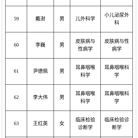
小儿泌尿外
59
戴澍
男
儿外科学
科
皮肤病与
皮肤病与性
60
李巍
男
性病学
病学
耳鼻咽喉
耳鼻咽喉科
61
尹德佩
男
科学
学
耳鼻咽喉
耳鼻咽喉科
62
李大伟
男
科学
学
临床检验
临床检验诊
63
王红英
女
诊断学
断学