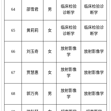
临床检验
临床检验诊
64
邵雪君
男
诊断学
断学
临床检验
临床检验诊
65
黄莉莉
女
诊断学
断学
放射影像
66
刘玉奇
女
放射影像学
学
放射影像
67
贾慧惠
女
放射影像学
学
放射影像
68
郭万亮
男
放射影像学
学