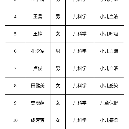
4
王易
男
儿科学
小儿血液
5
王婷
女
儿科学
小儿呼吸
6
孔令军
男
儿科学
小儿血液
7
卢俊
男
儿科学
小儿血液
8
田健美
女
儿科学
小儿感染
9
史晓燕
女
儿科学
儿童保健
10
成芳芳
女
儿科学
小儿感染