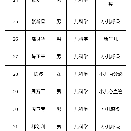
24
张爱青
男
儿科学
疫
25
张新星
男
儿科学
小儿呼吸
26
陆良华
男
儿科学
新生儿
27
陈正荣
男
儿科学
小儿呼吸
28
陈婷
女
儿科学
小儿内分泌
29
周万平
男
儿科学
小儿心血管
30
周卫芳
男
儿科学
小儿感染
31
郝创利
男
儿科学
小儿呼吸