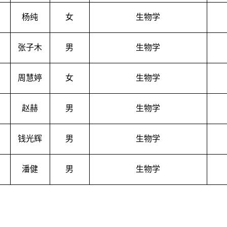
杨纯
女
生物学
张子木
男
生物学
周慧婷
女
生物学
赵赫
男
生物学
钱光辉
男
生物学
潘健
男
生物学