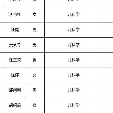
李艳红
女
儿科学
汪健
男
儿科学
张爱青
男
儿科学
陈正荣
男
儿科学
陈婷
女
儿科学
郝创利
男
儿科学
胡绍燕
女
儿科学