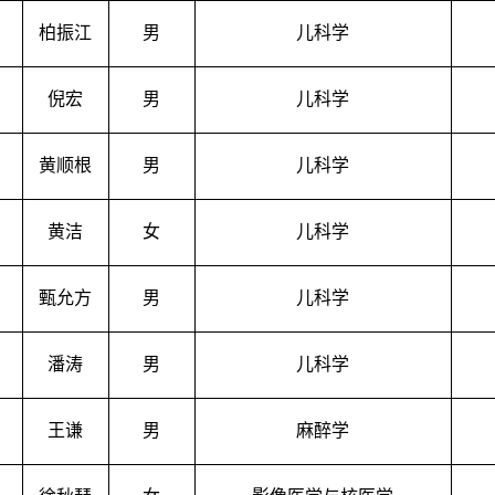
柏振江
男
儿科学
倪宏
男
儿科学
黄顺根
男
儿科学
黄洁
女
儿科学
甄允方
男
儿科学
潘涛
男
儿科学
王谦
男
麻醉学