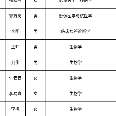
徐秋琴
女
影像医学与核医学
郭万亮
男
影像医学与核医学
李阳
男
临床检验诊断学
王帅
男
生物学
刘俊
男
生物学
许云云
女
生物学
李易真
女
生物学
李梅
女
生物学