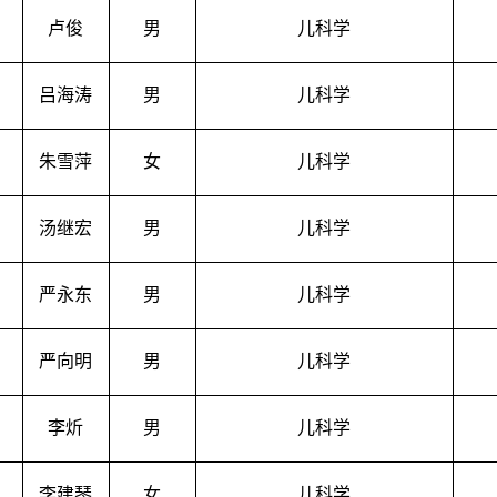
卢俊
男
儿科学
吕海涛
男
儿科学
朱雪萍
女
儿科学
汤继宏
男
儿科学
严永东
男
儿科学
严向明
男
儿科学
李炘
男
儿科学
李建琴
女
儿科学